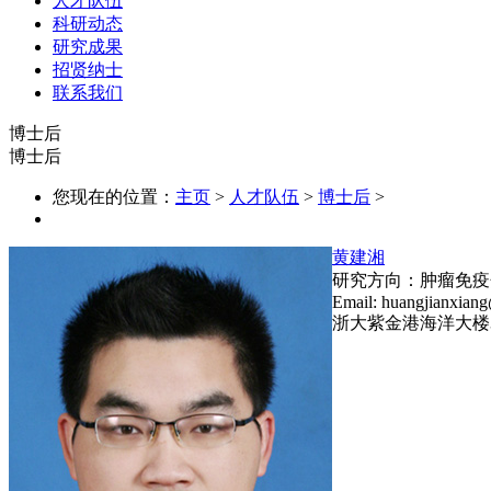
人才队伍
科研动态
研究成果
招贤纳士
联系我们
博士后
博士后
您现在的位置：
主页
>
人才队伍
>
博士后
>
黄建湘
研究方向：肿瘤免疫
Email: huangjianxian
浙大紫金港海洋大楼3